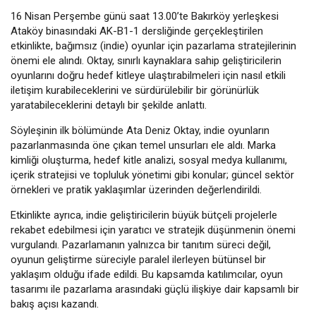
16 Nisan Perşembe günü saat 13.00’te Bakırköy yerleşkesi
Ataköy binasındaki AK-B1-1 dersliğinde gerçekleştirilen
etkinlikte, bağımsız (indie) oyunlar için pazarlama stratejilerinin
önemi ele alındı. Oktay, sınırlı kaynaklara sahip geliştiricilerin
oyunlarını doğru hedef kitleye ulaştırabilmeleri için nasıl etkili
iletişim kurabileceklerini ve sürdürülebilir bir görünürlük
yaratabileceklerini detaylı bir şekilde anlattı.
Söyleşinin ilk bölümünde Ata Deniz Oktay, indie oyunların
pazarlanmasında öne çıkan temel unsurları ele aldı. Marka
kimliği oluşturma, hedef kitle analizi, sosyal medya kullanımı,
içerik stratejisi ve topluluk yönetimi gibi konular; güncel sektör
örnekleri ve pratik yaklaşımlar üzerinden değerlendirildi.
Etkinlikte ayrıca, indie geliştiricilerin büyük bütçeli projelerle
rekabet edebilmesi için yaratıcı ve stratejik düşünmenin önemi
vurgulandı. Pazarlamanın yalnızca bir tanıtım süreci değil,
oyunun geliştirme süreciyle paralel ilerleyen bütünsel bir
yaklaşım olduğu ifade edildi. Bu kapsamda katılımcılar, oyun
tasarımı ile pazarlama arasındaki güçlü ilişkiye dair kapsamlı bir
bakış açısı kazandı.