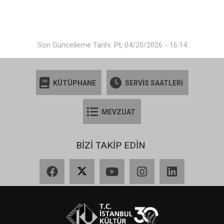
Son Güncelleme Tarihi: Pt, 04/20/2026 - 16:14
KÜTÜPHANE
SERVİS SAATLERİ
MEVZUAT
BİZİ TAKİP EDİN
Facebook
X
YouTube
Instagram
LinkedIn