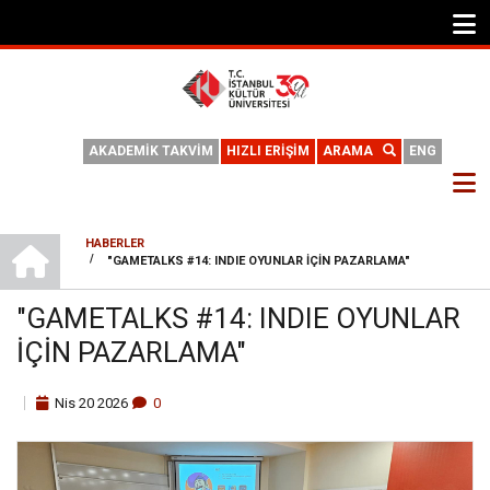
AKADEMİK TAKVİM
HIZLI ERİŞİM
ARAMA
ENG
ANA SAYFA
HABERLER
/
"GAMETALKS #14: INDIE OYUNLAR IÇIN PAZARLAMA"
SAYFA
YOLU
"GAMETALKS #14: INDIE OYUNLAR
IÇIN PAZARLAMA"
Nis
20
2026
0